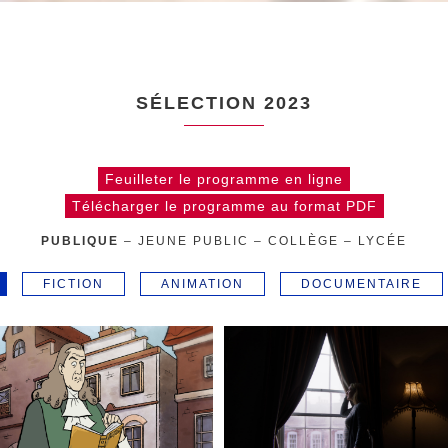
SÉLECTION 2023
Feuilleter le programme en ligne
Télécharger le programme au format PDF
PUBLIQUE
–
JEUNE PUBLIC
–
COLLÈGE
–
LYCÉE
FICTION
ANIMATION
DOCUMENTAIRE