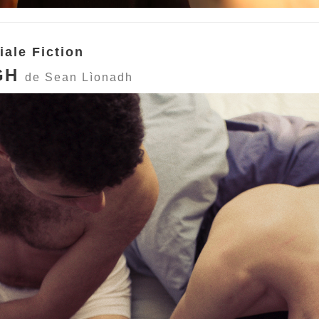
ale Fiction
GH
de Sean Lìonadh